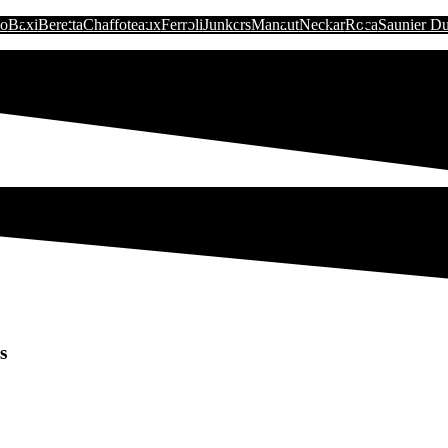
io
Baxi
Beretta
Chaffoteaux
Ferroli
Junkers
Manaut
Neckar
Roca
Saunier Du
s