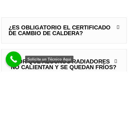
¿ES OBLIGATORIO EL CERTIFICADO
DE CAMBIO DE CALDERA?
Solicite un Técnico Aqui
¿POR QUÉ ALGUNOS RADIADORES
NO CALIENTAN Y SE QUEDAN FRÍOS?
¿EN INVIERNO ES MEJOR NO
APAGAR LA CALEFACCIÓN EN TODO
EL DÍA?