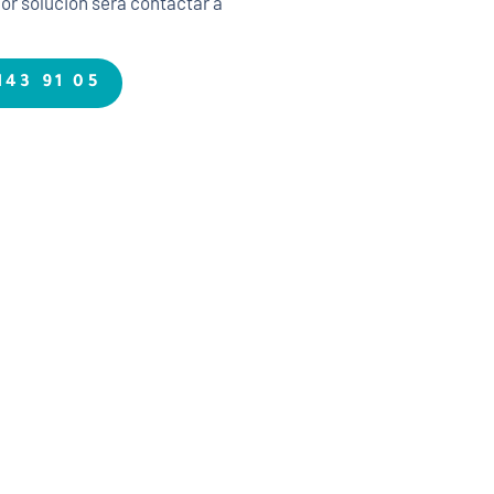
jor solución será contactar a
143 91 05