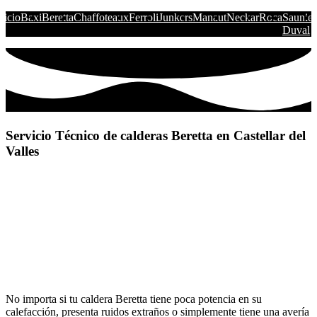
nicio
Baxi
Beretta
Chaffoteaux
Ferroli
Junkers
Manaut
Neckar
Roca
Saunier
Duval
Servicio Técnico de calderas Beretta en Castellar del
Valles
No importa si tu caldera Beretta tiene poca potencia en su
calefacción, presenta ruidos extraños o simplemente tiene una avería