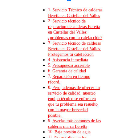
Servicio Técnico de calderas
Beretta en Castellar del Valles
Servicio técnico de
reparación de calderas Beretta
en Castellar del Valles:
¿problemas con tu calefacción?
Servicio técnico de calderas
Beretta en Castellar del Valles:
Protegemos tu calefacción
Asistencia inmediata
Presupuesto accesible
Garantía de calidad
Reparación en tiempo
récord.
Pero, además de ofrecer un
servicio de calidad, nuestro
equipo técnico se enfoca en
que tu problema sea resuelto
con la mayor brevedad
posible.
Averías más comunes de las
calderas marca Beretta
Baja presión de agua
No se calientan los