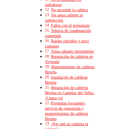
radiadores
No enciende la caldera
Sin agua caliente ni
calefacción
Fallos con el termostato
Tubería de condensación
congelada
Ruidos extraños y poco
comunes
Agua caliente intermitente
Reparación de calderas en
Vivienda
Mantenimiento de calderas
Beretta
Instalación de calderas
Beretta
Reparación de calderas
Beretta en Castellar del Valles:
¡Llama ya!
Preguntas frecuentes:
servicio de reparación y
mantenimiento de calderas
Beretta
¿Por qué no calienta la
caldera?