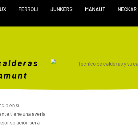
UX
FERROLI
JUNKERS
MANAUT
NECKAR
calderas
'amunt
ncia en su
nte tiene una avería
ejor solución será