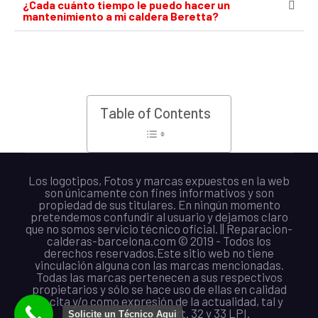
¿Cada cuánto tiempo le puedo hacer un
mantenimiento a mi caldera Beretta?
Table of Contents
Los logotipos, Fotos y marcas expuestos en la web
son únicamente con fines informativos y son
propiedad de sus titulares. En ningún momento
pretendemos confundir al usuario y dejamos claro
que no somos servicio técnico oficial. || Reparacion-
calderas-barcelona.com © 2019 - Todos los
derechos reservados.Este sitio web no tiene
vinculación alguna con las marcas mencionadas.
Todas las marcas pertenecen a sus respectivos
propietarios y sólo se hace uso de ellas en calidad
de cita y/o como expresión de la actualidad, tal y
como autorizan los Art. 32 y 33 LPI.
Solicite un Técnico Aqui