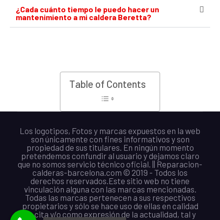
¿Cada cuánto tiempo le puedo hacer un
mantenimiento a mi caldera Beretta?
Table of Contents
Los logotipos, Fotos y marcas expuestos en la web
son únicamente con fines informativos y son
propiedad de sus titulares. En ningún momento
pretendemos confundir al usuario y dejamos claro
que no somos servicio técnico oficial. || Reparacion-
calderas-barcelona.com © 2019 - Todos los
derechos reservados.Este sitio web no tiene
vinculación alguna con las marcas mencionadas.
Todas las marcas pertenecen a sus respectivos
propietarios y sólo se hace uso de ellas en calidad
de cita y/o como expresión de la actualidad, tal y