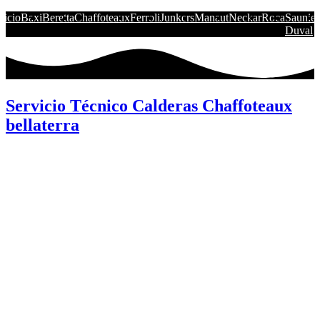
nicio
Baxi
Beretta
Chaffoteaux
Ferroli
Junkers
Manaut
Neckar
Roca
Saunier
Duval
Servicio Técnico Calderas Chaffoteaux
bellaterra