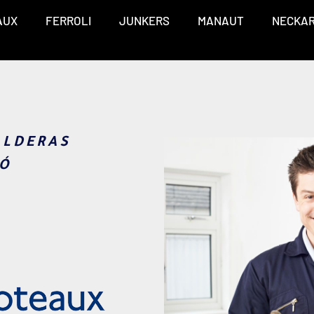
AUX
FERROLI
JUNKERS
MANAUT
NECKA
ALDERAS
Ó