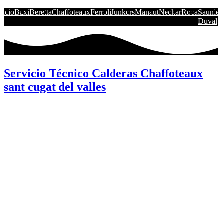
nicio
Baxi
Beretta
Chaffoteaux
Ferroli
Junkers
Manaut
Neckar
Roca
Saunier
Duval
Servicio Técnico Calderas Chaffoteaux
sant cugat del valles