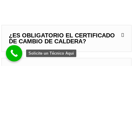
¿ES OBLIGATORIO EL CERTIFICADO
DE CAMBIO DE CALDERA?
Solicite un Técnico Aqui
¿POR QUÉ ALGUNOS RADIADORES
NO CALIENTAN Y SE QUEDAN FRÍOS?
¿EN INVIERNO ES MEJOR NO
APAGAR LA CALEFACCIÓN EN TODO
EL DÍA?