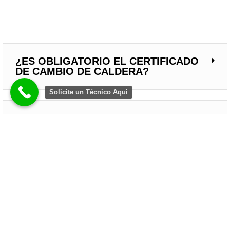
¿ES OBLIGATORIO EL CERTIFICADO
DE CAMBIO DE CALDERA?
Solicite un Técnico Aqui
¿POR QUÉ ALGUNOS RADIADORES
NO CALIENTAN Y SE QUEDAN FRÍOS?
¿EN INVIERNO ES MEJOR NO
APAGAR LA CALEFACCIÓN EN TODO
EL DÍA?