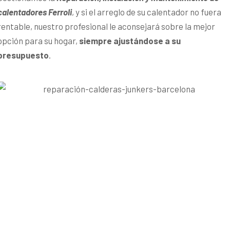
calentadores Ferroli
, y si el arreglo de su calentador no fuera
rentable, nuestro profesional le aconsejará sobre la mejor
opción para su hogar,
siempre ajustándose a su
presupuesto
.