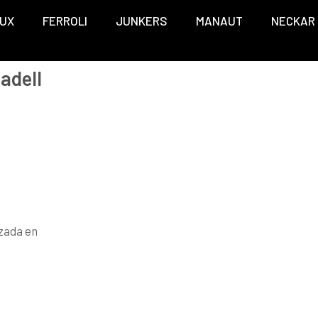
UX
FERROLI
JUNKERS
MANAUT
NECKAR
adell
zada en