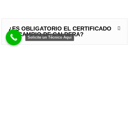
¿ES OBLIGATORIO EL CERTIFICADO
DE CAMBIO DE CALDERA?
Solicite un Técnico Aqui
¿POR QUÉ ALGUNOS RADIADORES
NO CALIENTAN Y SE QUEDAN FRÍOS?
¿EN INVIERNO ES MEJOR NO
APAGAR LA CALEFACCIÓN EN TODO
EL DÍA?