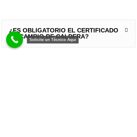
¿ES OBLIGATORIO EL CERTIFICADO
DE CAMBIO DE CALDERA?
Solicite un Técnico Aqui
¿POR QUÉ ALGUNOS RADIADORES
NO CALIENTAN Y SE QUEDAN FRÍOS?
¿EN INVIERNO ES MEJOR NO
APAGAR LA CALEFACCIÓN EN TODO
EL DÍA?