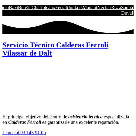
nicio
Baxi
Beretta
Chaffoteaux
Ferroli
Junkers
Manaut
Neckar
Roca
Saunier
Duval
Servicio Técnico Calderas Ferroli
Vilassar de Dalt
El principal objetivo del centro de
asistencia técnica
especializada
en
Calderas Ferroli
es garantizarle una excelente reparación.
Llama al 93 143 91 05