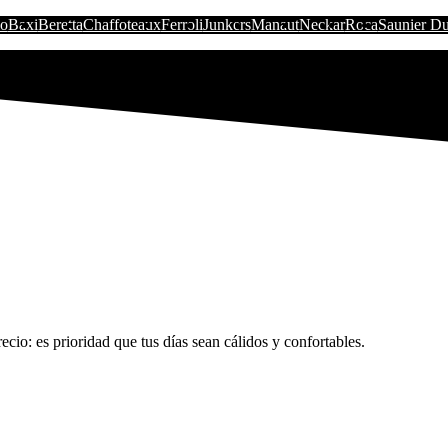
io
Baxi
Beretta
Chaffoteaux
Ferroli
Junkers
Manaut
Neckar
Roca
Saunier Du
cio: es prioridad que tus días sean cálidos y confortables.