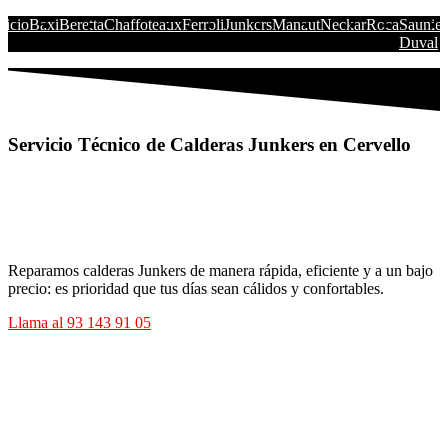
nicio
Baxi
Beretta
Chaffoteaux
Ferroli
Junkers
Manaut
Neckar
Roca
Saunier
Duval
Servicio Técnico de Calderas Junkers en Cervello
Reparamos calderas Junkers de manera rápida, eficiente y a un bajo
precio: es prioridad que tus días sean cálidos y confortables.
Llama al 93 143 91 05