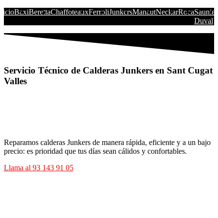
nicio
Baxi
Beretta
Chaffoteaux
Ferroli
Junkers
Manaut
Neckar
Roca
Saunier
Duval
Servicio Técnico de Calderas Junkers en Sant Cugat
Valles
Reparamos calderas Junkers de manera rápida, eficiente y a un bajo
precio: es prioridad que tus días sean cálidos y confortables.
Llama al 93 143 91 05