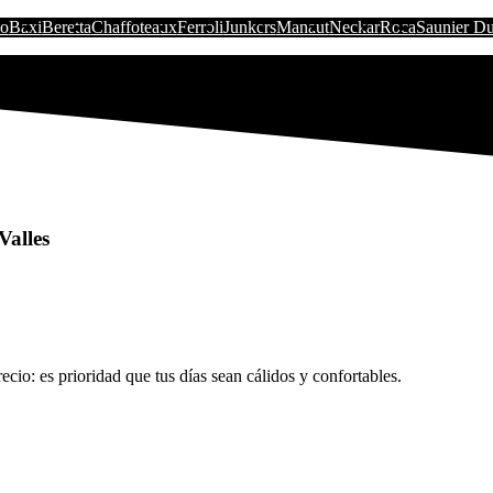
io
Baxi
Beretta
Chaffoteaux
Ferroli
Junkers
Manaut
Neckar
Roca
Saunier Du
Valles
cio: es prioridad que tus días sean cálidos y confortables.