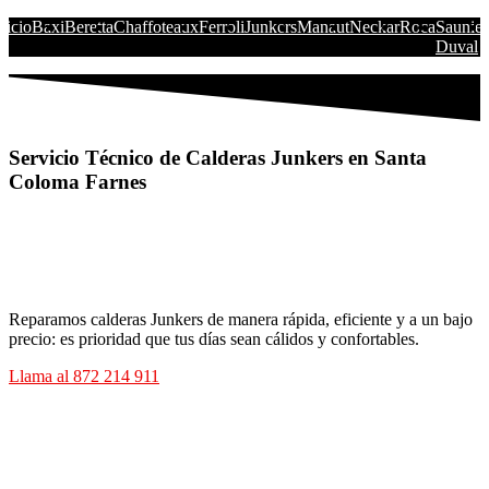
nicio
Baxi
Beretta
Chaffoteaux
Ferroli
Junkers
Manaut
Neckar
Roca
Saunier
Duval
Servicio Técnico de Calderas Junkers en Santa
Coloma Farnes
Reparamos calderas Junkers de manera rápida, eficiente y a un bajo
precio: es prioridad que tus días sean cálidos y confortables.
Llama al 872 214 911