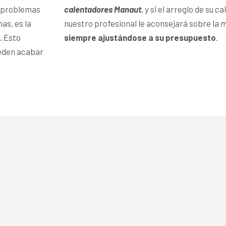
s problemas
calentadores Manaut
, y si el arreglo de su 
as, es la
nuestro profesional le aconsejará sobre la 
. Esto
siempre ajustándose a su presupuesto
.
ueden acabar