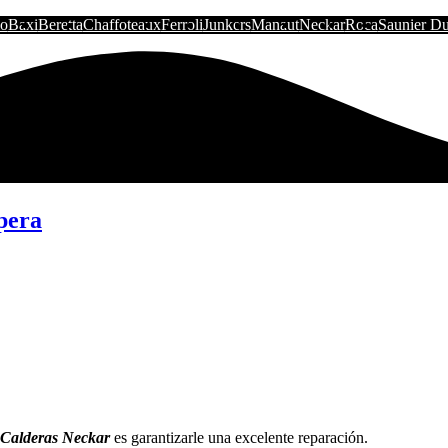
io
Baxi
Beretta
Chaffoteaux
Ferroli
Junkers
Manaut
Neckar
Roca
Saunier Du
pera
Calderas Neckar
es garantizarle una excelente reparación.