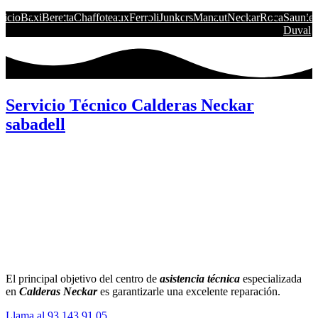
nicio
Baxi
Beretta
Chaffoteaux
Ferroli
Junkers
Manaut
Neckar
Roca
Saunier
Duval
Servicio Técnico Calderas Neckar
sabadell
El principal objetivo del centro de
asistencia técnica
especializada
en
Calderas Neckar
es garantizarle una excelente reparación.
Llama al 93 143 91 05