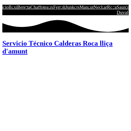
nicio
Baxi
Beretta
Chaffoteaux
Ferroli
Junkers
Manaut
Neckar
Roca
Saunier
Duval
Servicio Técnico Calderas Roca lliça
d'amunt