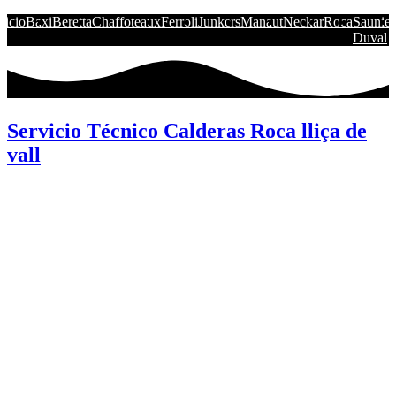
nicio
Baxi
Beretta
Chaffoteaux
Ferroli
Junkers
Manaut
Neckar
Roca
Saunier
Duval
Servicio Técnico Calderas Roca lliça de
vall