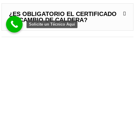
¿ES OBLIGATORIO EL CERTIFICADO
DE CAMBIO DE CALDERA?
Solicite un Técnico Aqui
¿POR QUÉ ALGUNOS RADIADORES
NO CALIENTAN Y SE QUEDAN FRÍOS?
¿EN INVIERNO ES MEJOR NO
APAGAR LA CALEFACCIÓN EN TODO
EL DÍA?
¿TENGO QUE PURGAR TODOS LOS