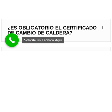
¿ES OBLIGATORIO EL CERTIFICADO
DE CAMBIO DE CALDERA?
Solicite un Técnico Aqui
¿POR QUÉ ALGUNOS RADIADORES
NO CALIENTAN Y SE QUEDAN FRÍOS?
¿EN INVIERNO ES MEJOR NO
APAGAR LA CALEFACCIÓN EN TODO
EL DÍA?