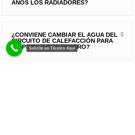
AÑOS LOS RADIADORES?
¿CONVIENE CAMBIAR EL AGUA DEL
CIRCUITO DE CALEFACCIÓN PARA
LIMPIARLO POR DENTRO?
Solicite un Técnico Aqui